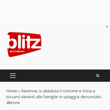
×
Skip
to
content
PRIMARY
MENU
Home
»
Ravenna, si abbassa il costume e inizia a
toccarsi davanti alle famiglie in spiaggia: denunciato
48enne