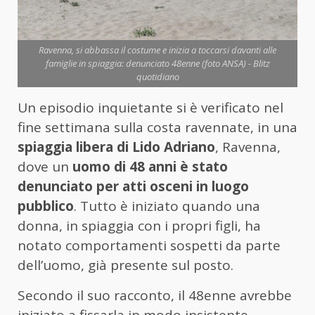
Ravenna, si abbassa il costume e inizia a toccarsi davanti alle
famiglie in spiaggia: denunciato 48enne (foto ANSA) - Blitz
quotidiano
Un episodio inquietante si è verificato nel
fine settimana sulla costa ravennate, in una
spiaggia libera di Lido Adriano
, Ravenna,
dove un
uomo di 48 anni è stato
denunciato per atti osceni in luogo
pubblico
. Tutto è iniziato quando una
donna, in spiaggia con i propri figli, ha
notato comportamenti sospetti da parte
dell’uomo, già presente sul posto.
Secondo il suo racconto, il 48enne avrebbe