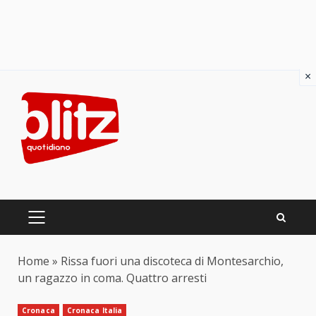
×
Skip
to
content
PRIMARY
MENU
Home
»
Rissa fuori una discoteca di Montesarchio,
un ragazzo in coma. Quattro arresti
Cronaca
Cronaca Italia