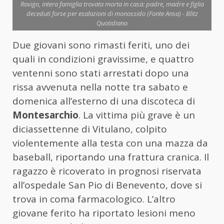
Rovigo, intera famiglia trovata morta in casa: padre, madre e figlia
deceduti forse per esalazioni di monossido (Fonte Ansa) - Blitz
Quotidiano
Due giovani sono rimasti feriti, uno dei
quali in condizioni gravissime, e quattro
ventenni sono stati arrestati dopo una
rissa avvenuta nella notte tra sabato e
domenica all’esterno di una discoteca di
Montesarchio
. La vittima più grave è un
diciassettenne di Vitulano, colpito
violentemente alla testa con una mazza da
baseball, riportando una frattura cranica. Il
ragazzo è ricoverato in prognosi riservata
all’ospedale San Pio di Benevento, dove si
trova in coma farmacologico. L’altro
giovane ferito ha riportato lesioni meno