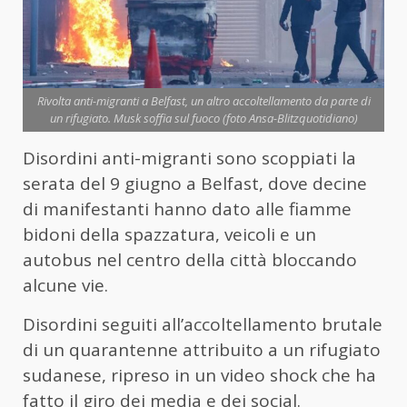
Rivolta anti-migranti a Belfast, un altro accoltellamento da parte di
un rifugiato. Musk soffia sul fuoco (foto Ansa-Blitzquotidiano)
Disordini anti-migranti sono scoppiati la
serata del 9 giugno a
Belfast
, dove decine
di manifestanti hanno dato alle fiamme
bidoni della spazzatura, veicoli e un
autobus nel centro della città bloccando
alcune vie.
Disordini seguiti all’accoltellamento brutale
di un quarantenne attribuito a un rifugiato
sudanese, ripreso in un video shock che ha
fatto il giro dei media e dei social.