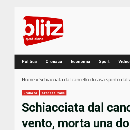
Skip
to
content
Politica
Cronaca
Economia
Sport
Video
Home
»
Schiacciata dal cancello di casa spinto d
Cronaca
Cronaca Italia
Schiacciata dal canc
vento, morta una do