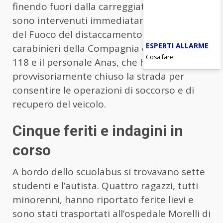
finendo fuori dalla carreggiata. Sul posto
sono intervenuti immediatamente i Vigili
del Fuoco del distaccamento di Valdisotto, i
ESPERTI ALLARME
carabinieri della Compagnia di Tirano, il
Cosa fare
118 e il personale Anas, che ha
provvisoriamente chiuso la strada per
consentire le operazioni di soccorso e di
recupero del veicolo.
Cinque feriti e indagini in
corso
A bordo dello scuolabus si trovavano sette
studenti e l’autista. Quattro ragazzi, tutti
minorenni, hanno riportato ferite lievi e
sono stati trasportati all’ospedale Morelli di