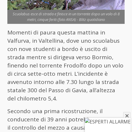
Scuolabus esce di strada e finisce in un torrente dopo un volo di 8
metri, cinque feriti (foto ANSA) - Blitz quotidiano
Momenti di paura questa mattina in
Valfurva, in Valtellina, dove uno scuolabus
con nove studenti a bordo è uscito di
strada mentre si dirigeva verso Bormio,
finendo nel torrente Frodolfo dopo un volo
di circa sette-otto metri. L’incidente è
avvenuto intorno alle 7.30 lungo la strada
statale 300 del Passo di Gavia, all’altezza
del chilometro 5,4.
Secondo una prima ricostruzione, il
conducente di 39 anni potrebbe aver perso
il controllo del mezzo a causa di un malore,