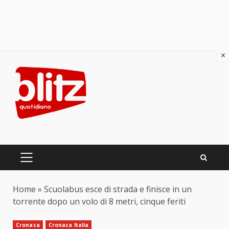
×
Skip
to
content
PRIMARY
MENU
Home
»
Scuolabus esce di strada e finisce in un
torrente dopo un volo di 8 metri, cinque feriti
Cronaca
Cronaca Italia