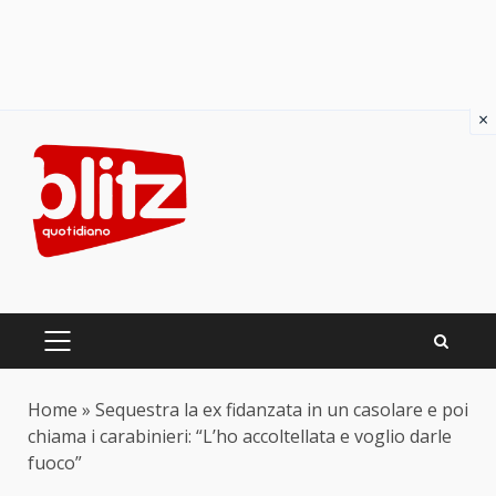
×
Skip
to
content
PRIMARY
MENU
Home
»
Sequestra la ex fidanzata in un casolare e poi
chiama i carabinieri: “L’ho accoltellata e voglio darle
fuoco”