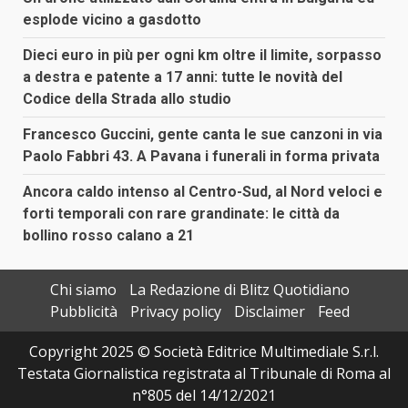
esplode vicino a gasdotto
Dieci euro in più per ogni km oltre il limite, sorpasso
a destra e patente a 17 anni: tutte le novità del
Codice della Strada allo studio
Francesco Guccini, gente canta le sue canzoni in via
Paolo Fabbri 43. A Pavana i funerali in forma privata
Ancora caldo intenso al Centro-Sud, al Nord veloci e
forti temporali con rare grandinate: le città da
bollino rosso calano a 21
Chi siamo
La Redazione di Blitz Quotidiano
Pubblicità
Privacy policy
Disclaimer
Feed
Copyright 2025 © Società Editrice Multimediale S.r.l.
Testata Giornalistica registrata al Tribunale di Roma al
n°805 del 14/12/2021