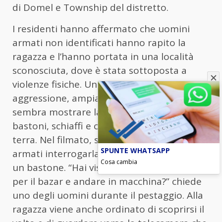
di Domel e Township del distretto.
I residenti hanno affermato che uomini
armati non identificati hanno rapito la
ragazza e l’hanno portata in una località
sconosciuta, dove è stata sottoposta a
violenze fisiche. Un video della presunta
aggressione, ampiamente diffuso online,
sembra mostrare la ragazza picchiata con
bastoni, schiaffi e calci mentre giaceva a
terra. Nel filmato, si sente uno degli uomini
SPUNTE WHATSAPP
armati interrogarla mentre la colpisce con
Cosa cambia
un bastone. “Hai visto ragazze girovagare
per il bazar e andare in macchina?” chiede
uno degli uomini durante il pestaggio. Alla
ragazza viene anche ordinato di scoprirsi il