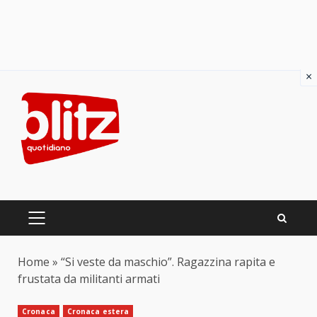
×
Skip
to
content
PRIMARY
MENU
Home
»
“Si veste da maschio”. Ragazzina rapita e
frustata da militanti armati
Cronaca
Cronaca estera