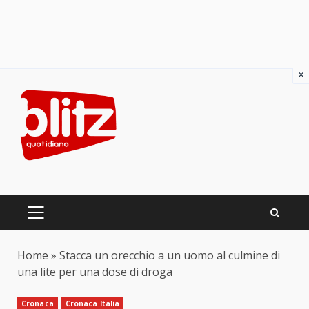
×
Skip
to
content
PRIMARY
MENU
Home
»
Stacca un orecchio a un uomo al culmine di
una lite per una dose di droga
Cronaca
Cronaca Italia