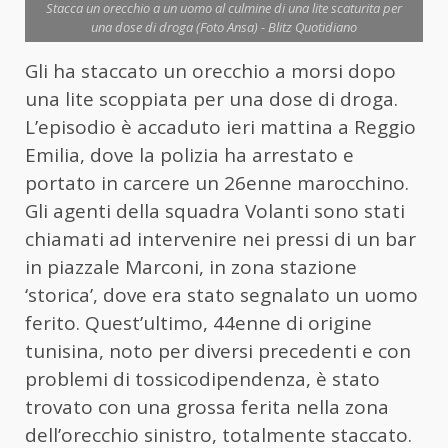
Stacca un orecchio a un uomo al culmine di una lite scaturita per
una dose di droga (Foto Ansa) - Blitz Quotidiano
Gli ha staccato un orecchio a morsi dopo
una lite scoppiata per una dose di droga.
L’episodio è accaduto ieri mattina a Reggio
Emilia, dove la polizia ha arrestato e
portato in carcere un 26enne marocchino.
Gli agenti della squadra Volanti sono stati
chiamati ad intervenire nei pressi di un bar
in piazzale Marconi, in zona stazione
‘storica’, dove era stato segnalato un
uomo
ferito. Quest’ultimo, 44enne di origine
tunisina, noto per diversi precedenti e con
problemi di tossicodipendenza, è stato
trovato con una grossa ferita nella zona
dell’orecchio sinistro, totalmente staccato.