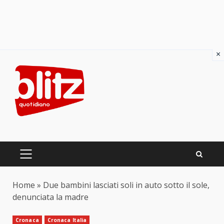
×
Skip
to
content
PRIMARY
MENU
Home
»
Due bambini lasciati soli in auto sotto il sole,
denunciata la madre
Cronaca
Cronaca Italia