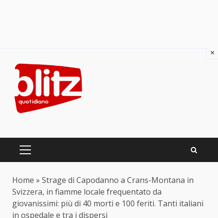
×
Skip
to
content
PRIMARY
MENU
Home
»
Strage di Capodanno a Crans-Montana in
Svizzera, in fiamme locale frequentato da
giovanissimi: più di 40 morti e 100 feriti. Tanti italiani
in ospedale e tra i dispersi