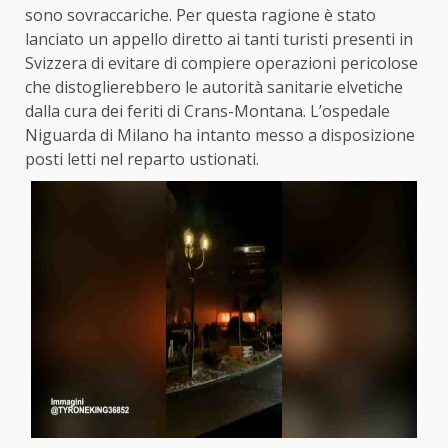
sono sovraccariche. Per questa ragione è stato
lanciato un appello diretto ai tanti turisti presenti in
Svizzera di evitare di compiere operazioni pericolose
che distoglierebbero le autorità sanitarie elvetiche
dalla cura dei feriti di Crans-Montana. L’ospedale
Niguarda di Milano ha intanto messo a disposizione
posti letti nel reparto ustionati.