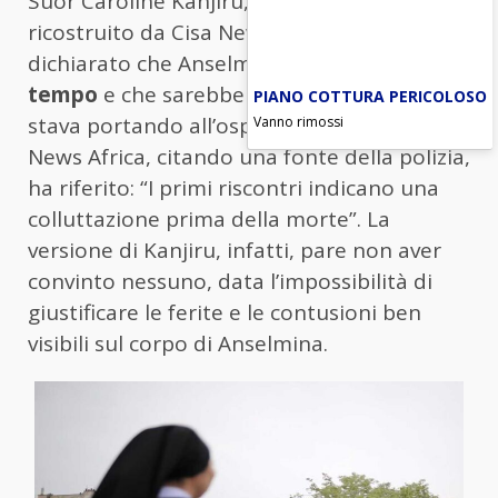
Suor Caroline Kanjiru, secondo quanto
ricostruito da Cisa News Africa, avrebbe
dichiarato che Anselmina era
malata già da
tempo
e che sarebbe morta mentre la
PIANO COTTURA PERICOLOSO
stava portando all’ospedale di Nkubu. Cisa
Vanno rimossi
News Africa, citando una fonte della polizia,
ha riferito: “I primi riscontri indicano una
colluttazione prima della morte”. La
versione di Kanjiru, infatti, pare non aver
convinto nessuno, data l’impossibilità di
giustificare le ferite e le contusioni ben
visibili sul corpo di Anselmina.