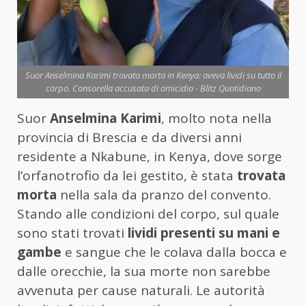
Suor Anselmina Karimi trovata morta in Kenya: aveva lividi su tutto il
corpo. Consorella accusata di omicidio - Blitz Quotidiano
Suor
Anselmina Karimi
, molto nota nella
provincia di Brescia e da diversi anni
residente a Nkabune, in Kenya, dove sorge
l’orfanotrofio da lei gestito, è stata
trovata
morta
nella sala da pranzo del convento.
Stando alle condizioni del corpo, sul quale
sono stati trovati
lividi presenti su mani e
gambe
e sangue che le colava dalla bocca e
dalle orecchie, la sua morte non sarebbe
avvenuta per cause naturali. Le autorità