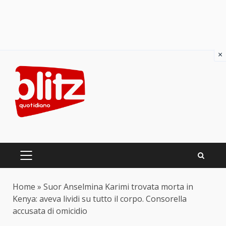
×
Skip
to
content
PRIMARY
MENU
Home
»
Suor Anselmina Karimi trovata morta in
Kenya: aveva lividi su tutto il corpo. Consorella
accusata di omicidio