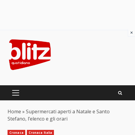
×
Skip
to
content
PRIMARY
MENU
Home
»
Supermercati aperti a Natale e Santo
Stefano, l’elenco e gli orari
Cronaca
Cronaca Italia