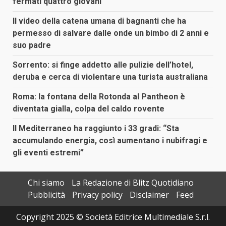
fermati quattro giovani
Il video della catena umana di bagnanti che ha
permesso di salvare dalle onde un bimbo di 2 anni e
suo padre
Sorrento: si finge addetto alle pulizie dell’hotel,
deruba e cerca di violentare una turista australiana
Roma: la fontana della Rotonda al Pantheon è
diventata gialla, colpa del caldo rovente
Il Mediterraneo ha raggiunto i 33 gradi: “Sta
accumulando energia, così aumentano i nubifragi e
gli eventi estremi”
Chi siamo
La Redazione di Blitz Quotidiano
Pubblicità
Privacy policy
Disclaimer
Feed
Copyright 2025 © Società Editrice Multimediale S.r.l.