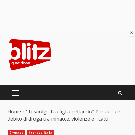
×
Skip
to
content
PRIMARY
MENU
Home
»
“Ti sciolgo tua figlia nell’acido”: l’incubo del
debito di droga tra minacce, violenze e ricatti
Cronaca
Cronaca Italia