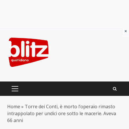
×
Skip
to
content
PRIMARY
MENU
Home
»
Torre dei Conti, è morto l’operaio rimasto
intrappolato per undici ore sotto le macerie. Aveva
66 anni