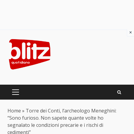
×
Skip
to
content
PRIMARY
MENU
Home
»
Torre dei Conti, l’archeologo Meneghini:
“Sono furioso. Non sapete quante volte ho
segnalato le condizioni precarie e i rischi di
cedimenti”