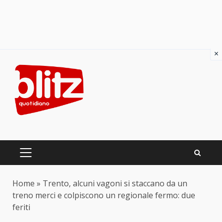
×
Skip
to
content
PRIMARY
MENU
Home
»
Trento, alcuni vagoni si staccano da un
treno merci e colpiscono un regionale fermo: due
feriti