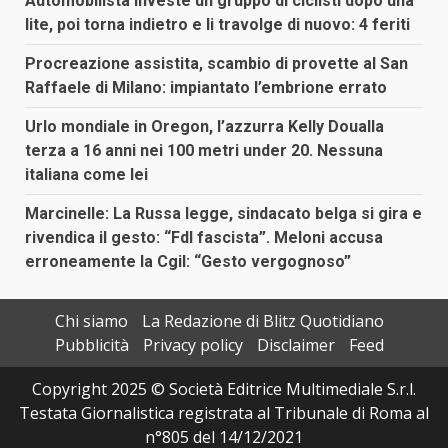
Automobilista investe un gruppo di ciclisti dopo una
lite, poi torna indietro e li travolge di nuovo: 4 feriti
Procreazione assistita, scambio di provette al San
Raffaele di Milano: impiantato l’embrione errato
Urlo mondiale in Oregon, l’azzurra Kelly Doualla
terza a 16 anni nei 100 metri under 20. Nessuna
italiana come lei
Marcinelle: La Russa legge, sindacato belga si gira e
rivendica il gesto: “FdI fascista”. Meloni accusa
erroneamente la Cgil: “Gesto vergognoso”
Chi siamo
La Redazione di Blitz Quotidiano
Pubblicità
Privacy policy
Disclaimer
Feed
Copyright 2025 © Società Editrice Multimediale S.r.l.
Testata Giornalistica registrata al Tribunale di Roma al
n°805 del 14/12/2021