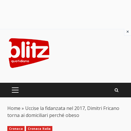
×
Skip
to
content
PRIMARY
MENU
Home
»
Uccise la fidanzata nel 2017, Dimitri Fricano
torna ai domiciliari perché obeso
Cronaca
Cronaca Italia