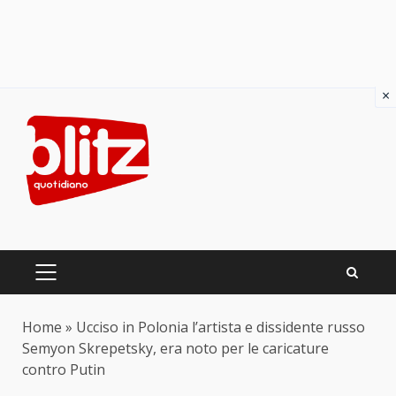
×
Skip
to
content
PRIMARY
MENU
Home
»
Ucciso in Polonia l’artista e dissidente russo
Semyon Skrepetsky, era noto per le caricature
contro Putin