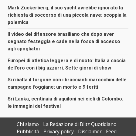
Mark Zuckerberg, il suo yacht avrebbe ignorato la
richiesta di soccorso di una piccola nave: scoppia la
polemica
Il video del difensore brasiliano che dopo aver
segnato festeggia e cade nella fossa di accesso
agli spogliatoi
Europei di atletica leggera e di nuoto: Italia a caccia
dell’oro con i big azzurri. Sette giorni di show
Si ribalta il furgone con i braccianti marocchini delle
campagne foggiane: un morto e 9 feriti
Sri Lanka, centinaia di aquiloni nei cieli di Colombo:
le immagini del festival
Chi siamo
La Redazione di Blitz Quotidiano
Pubblicità
Privacy policy
Disclaimer
Feed