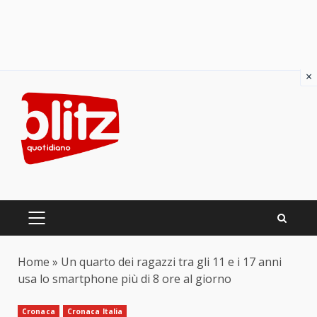
×
Skip
to
content
PRIMARY
MENU
Home
»
Un quarto dei ragazzi tra gli 11 e i 17 anni
usa lo smartphone più di 8 ore al giorno
Cronaca
Cronaca Italia