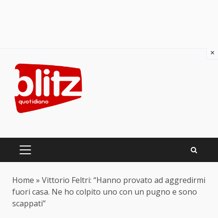
×
Skip
to
content
PRIMARY
MENU
Home
»
Vittorio Feltri: “Hanno provato ad aggredirmi
fuori casa. Ne ho colpito uno con un pugno e sono
scappati”