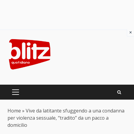
×
Skip
to
content
PRIMARY
MENU
Home
»
Vive da latitante sfuggendo a una condanna
per violenza sessuale, “tradito” da un pacco a
domicilio