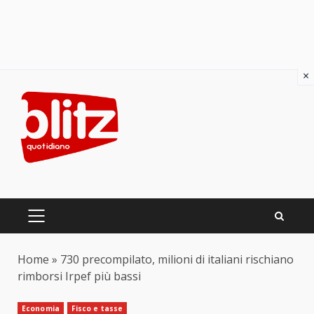
×
Skip
to
content
PRIMARY
MENU
Home
»
730 precompilato, milioni di italiani rischiano
rimborsi Irpef più bassi
Economia
Fisco e tasse