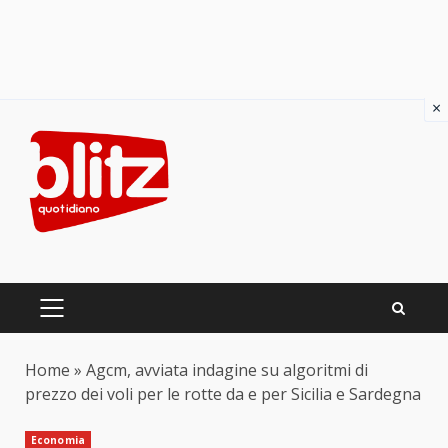
×
Skip
to
content
PRIMARY
MENU
Home
»
Agcm, avviata indagine su algoritmi di
prezzo dei voli per le rotte da e per Sicilia e Sardegna
Economia