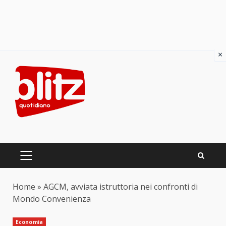
×
Skip
to
content
PRIMARY
MENU
Home
»
AGCM, avviata istruttoria nei confronti di
Mondo Convenienza
Economia