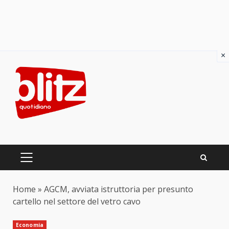
×
Skip
to
content
PRIMARY
MENU
Home
»
AGCM, avviata istruttoria per presunto
cartello nel settore del vetro cavo
Economia