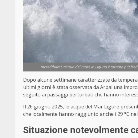
Incredibile! L'acqua del mare in Liguria è tornata più fr
Dopo alcune settimane caratterizzate da temperat
ultimi giorni è stata osservata da Arpal una impr
seguito ai passaggi perturbati che hanno interessato
Il 26 giugno 2025, le acque del Mar Ligure present
che localmente hanno raggiunto anche i 29 °C nei 
Situazione notevolmente c