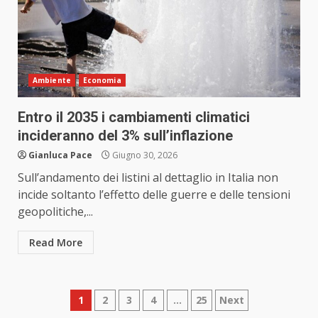
Ambiente
Economia
Entro il 2035 i cambiamenti climatici
incideranno del 3% sull’inflazione
Gianluca Pace
Giugno 30, 2026
Sull’andamento dei listini al dettaglio in Italia non
incide soltanto l’effetto delle guerre e delle tensioni
geopolitiche,...
Read More
Paginazione
1
2
3
4
…
25
Next