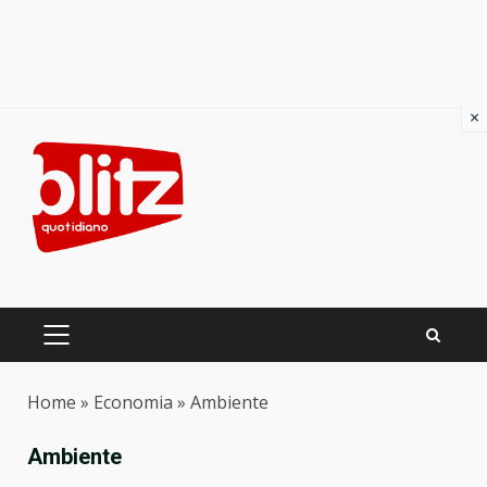
×
Skip
to
content
PRIMARY
MENU
Home
»
Economia
»
Ambiente
Ambiente