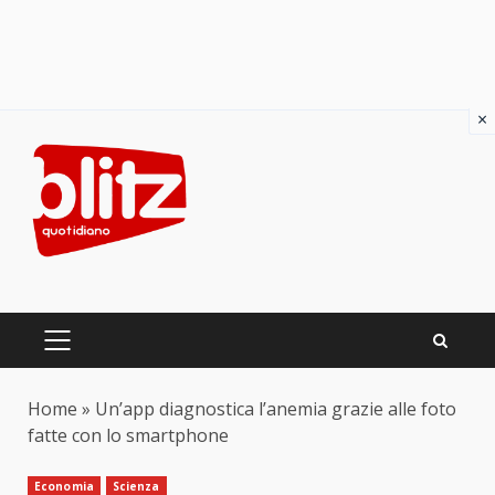
×
Skip
to
content
PRIMARY
MENU
Home
»
Un’app diagnostica l’anemia grazie alle foto
fatte con lo smartphone
Economia
Scienza