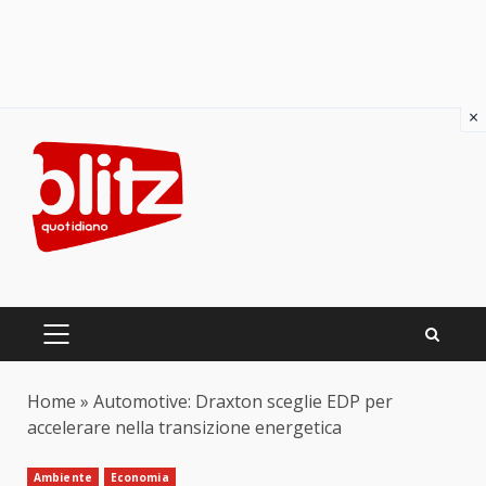
×
Skip
to
content
PRIMARY
MENU
Home
»
Automotive: Draxton sceglie EDP per
accelerare nella transizione energetica
Ambiente
Economia