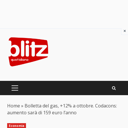
×
Skip
to
content
PRIMARY
MENU
Home
»
Bolletta del gas, +12% a ottobre. Codacons:
aumento sarà di 159 euro l’anno
Economia