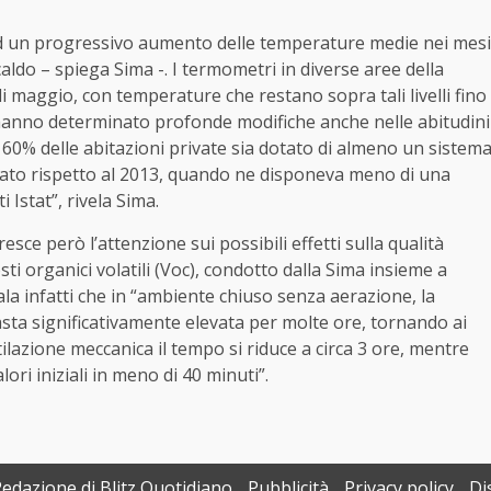
lo ad un progressivo aumento delle temperature medie nei mesi
ldo – spiega Sima -. I termometri in diverse aree della
i maggio, con temperature che restano sopra tali livelli fino
 hanno determinato profonde modifiche anche nelle abitudini
 il 60% delle abitazioni private sia dotato di almeno un sistem
ato rispetto al 2013, quando ne disponeva meno di una
i Istat”, rivela Sima.
esce però l’attenzione sui possibili effetti sulla qualità
ti organici volatili (Voc), condotto dalla Sima insieme a
ala infatti che in “ambiente chiuso senza aerazione, la
asta significativamente elevata per molte ore, tornando ai
ilazione meccanica il tempo si riduce a circa 3 ore, mentre
lori iniziali in meno di 40 minuti”.
Redazione di Blitz Quotidiano
Pubblicità
Privacy policy
Di