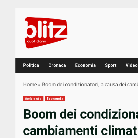
Skip
to
content
Politica
Cronaca
Economia
Sport
Video
Home
»
Boom dei condizionatori, a causa dei camb
Ambiente
Economia
Boom dei condiziona
cambiamenti climati