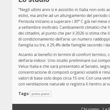
“Negli ultimi anni si è assistito in Italia non so
estivi, ma anche ad un allungamento del periodo ca
Penisola iniziano a superare i 30° C già nel mese d
a settembre inoltrato. Cambiamenti climatici che
dei cittadini, al punto che per il 2026 si stima che
di condizionamento dell’aria: un numero raddoppi
famiglia su tre, il 29,4% delle famiglie secondo i dat
Accanto ai benefici in termini di comfort termico, cr
dell’aria indoor. Uno studio preliminare sui compos
Velux Italia e che sarà presentato al Senato, segn
concentrazione di composti organici volatili è rim
valori di base solo dopo circa 15 ore. Con una vent
con ventilazione naturale si registra il rientro ai va
Tags:
primo piano
Chi siamo
La 