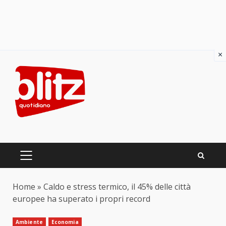
×
Skip
to
content
PRIMARY
MENU
Home
»
Caldo e stress termico, il 45% delle città
europee ha superato i propri record
Ambiente
Economia