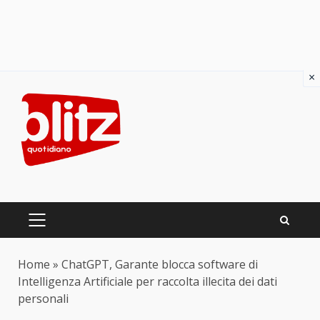
×
Skip
to
content
PRIMARY
MENU
Home
»
ChatGPT, Garante blocca software di
Intelligenza Artificiale per raccolta illecita dei dati
personali