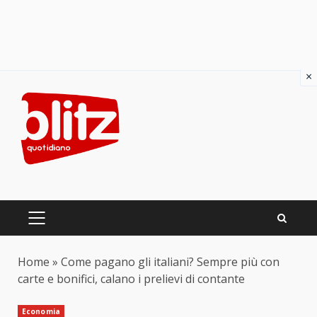
×
Skip
to
content
PRIMARY
MENU
Home
»
Come pagano gli italiani? Sempre più con
carte e bonifici, calano i prelievi di contante
Economia