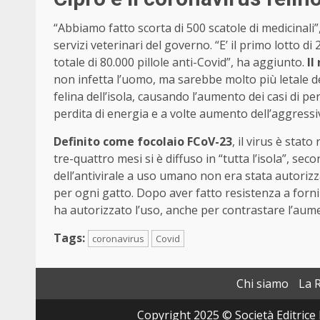
“Abbiamo fatto scorta di 500 scatole di medicinali”
servizi veterinari del governo. “E’ il primo lotto d
totale di 80.000 pillole anti-Covid”, ha aggiunto.
Il
non infetta l’uomo, ma sarebbe molto più letale de
felina dell’isola, causando l’aumento dei casi di pe
perdita di energia e a volte aumento dell’aggressiv
Definito come focolaio FCoV-23
, il virus è stat
tre-quattro mesi si è diffuso in “tutta l’isola”, se
dell’antivirale a uso umano non era stata autorizzat
per ogni gatto. Dopo aver fatto resistenza a fornir
ha autorizzato l’uso, anche per contrastare l’aume
Tags:
coronavirus
Covid
Chi siamo
La 
Copyright 2025 © Società Editrice 