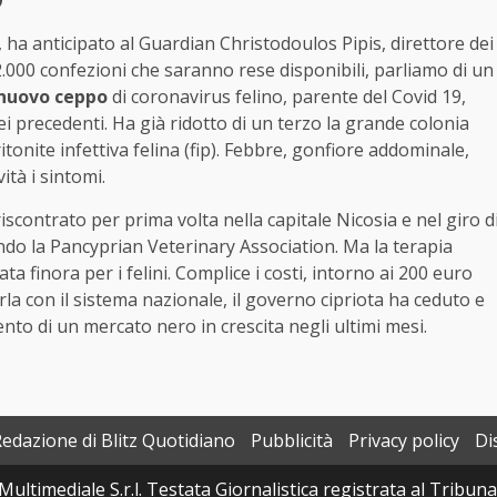
, ha anticipato al Guardian Christodoulos Pipis, direttore dei
i 2.000 confezioni che saranno rese disponibili, parliamo di un
 nuovo ceppo
di coronavirus felino, parente del Covid 19,
i precedenti. Ha già ridotto di un terzo la grande colonia
ritonite infettiva felina (fip). Febbre, gonfiore addominale,
ità i sintomi.
o riscontrato per prima volta nella capitale Nicosia e nel giro d
condo la Pancyprian Veterinary Association. Ma la terapia
a finora per i felini. Complice i costi, intorno ai 200 euro
la con il sistema nazionale, il governo cipriota ha ceduto e
nto di un mercato nero in crescita negli ultimi mesi.
Redazione di Blitz Quotidiano
Pubblicità
Privacy policy
Di
Multimediale S.r.l. Testata Giornalistica registrata al Tribun