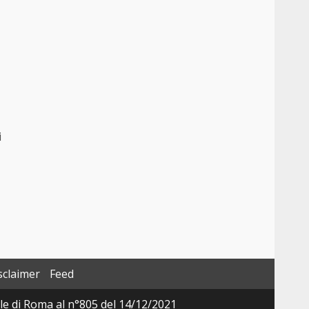
i
sclaimer
Feed
ale di Roma al n°805 del 14/12/2021