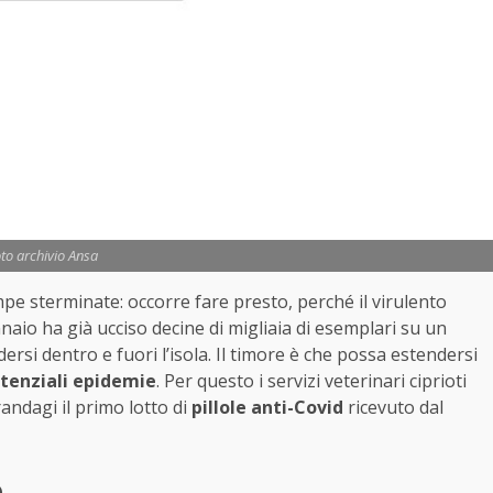
to archivio Ansa
mpe sterminate: occorre fare presto, perché il virulento
naio ha già ucciso decine di migliaia di esemplari su un
ersi dentro e fuori l’isola. Il timore è che possa estendersi
tenziali epidemie
. Per questo i servizi veterinari ciprioti
andagi il primo lotto di
pillole anti-Covid
ricevuto dal
o