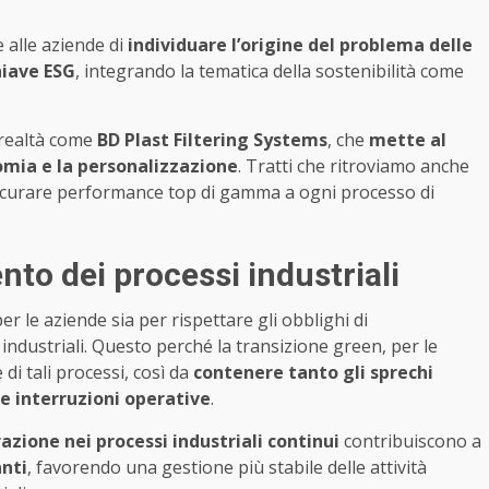
 alle aziende di
individuare l’origine del problema delle
hiave ESG
, integrando la tematica della sostenibilità come
 realtà come
BD Plast Filtering Systems
, che
mette al
omia e la personalizzazione
. Tratti che ritroviamo anche
ssicurare performance top di gamma a ogni processo di
to dei processi industriali
per le aziende sia per rispettare gli obblighi di
i industriali. Questo perché la transizione green, per le
di tali processi, così da
contenere tanto gli sprechi
se interruzioni operative
.
razione nei processi industriali continui
contribuiscono a
anti
, favorendo una gestione più stabile delle attività