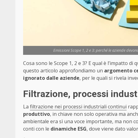
Emissioni Scope 1, 2 e 3: perché le aziende devono 
Cosa sono le Scope 1, 2 e 3? E qual è l’impatto di q
questo articolo approfondiamo un
argomento cen
ignorato dalle aziende
, per le quali si rivela in
Filtrazione, processi indus
La
filtrazione nei processi industriali continui
rapp
produttivo
, in chiave non solo operativa ma anche
ambientale era sì una voce importante, ma non co
conti con le
dinamiche ESG
, dove viene dato valo