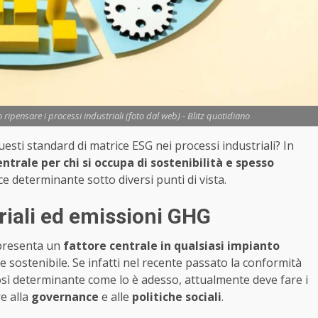
ripensare i processi industriali (foto dal web) - Blitz quotidiano
uesti standard di matrice ESG nei processi industriali? In
trale per chi si occupa di sostenibilità e spesso
vece determinante sotto diversi punti di vista.
triali ed emissioni GHG
resenta un
fattore centrale in qualsiasi impianto
 sostenibile. Se infatti nel recente passato la conformità
sì determinante come lo è adesso, attualmente deve fare i
re alla
governance
e alle
politiche sociali
.