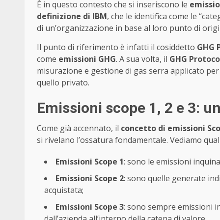
È in questo contesto che si inseriscono le
emission
definizione di IBM
, che le identifica come le “cat
di un’organizzazione in base al loro punto di origi
Il punto di riferimento è infatti il cosiddetto
GHG P
come
emissioni GHG
. A sua volta, il
GHG Protoco
misurazione e gestione di gas serra applicato per
quello privato.
Emissioni scope 1, 2 e 3: 
Come già accennato, il
concetto di emissioni Scop
si rivelano l’ossatura fondamentale. Vediamo qual
Emissioni Scope 1
: sono le emissioni inquin
Emissioni Scope 2
: sono quelle generate indi
acquistata;
Emissioni Scope 3
: sono sempre emissioni in
dall’azienda all’interno della catena di valore.