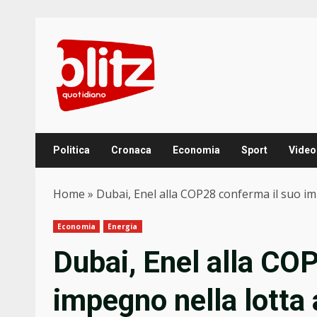
Skip
to
content
Politica
Cronaca
Economia
Sport
Video
Home
»
Dubai, Enel alla COP28 conferma il suo im
Economia
Energia
Dubai, Enel alla CO
impegno nella lotta