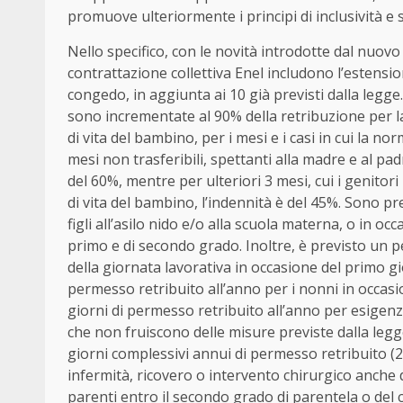
promuove ulteriormente i principi di inclusività e s
Nello specifico, con le novità introdotte dal nuov
contrattazione collettiva Enel includono l’estensio
congedo, in aggiunta ai 10 già previsti dalla legge
sono incrementate al 90% della retribuzione per la
di vita del bambino, per i mesi e i casi in cui la no
mesi non trasferibili, spettanti alla madre e al pa
del 60%, mentre per ulteriori 3 mesi, cui i genitori
di vita del bambino, l’indennità è del 45%. Sono pr
figli all’asilo nido e/o alla scuola materna, o in o
primo e di secondo grado. Inoltre, è previsto un pe
della giornata lavorativa in occasione del primo gi
permesso retribuito all’anno per i nonni in occasion
giorni di permesso retribuito all’anno per esigenze
che non fruiscono delle misure previste dalla legg
giorni complessivi annui di permesso retribuito (2
infermità, ricovero o intervento chirurgico anche d
parenti entro il secondo grado di parentela o del c