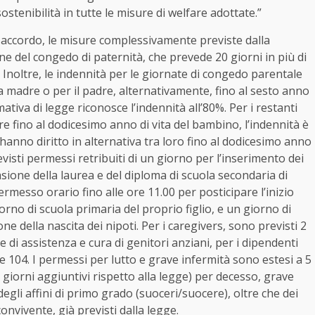
ostenibilità in tutte le misure di welfare adottate.”
o accordo, le misure complessivamente previste dalla
ne del congedo di paternità, che prevede 20 giorni in più di
. Inoltre, le indennità per le giornate di congedo parentale
 madre o per il padre, alternativamente, fino al sesto anno
rmativa di legge riconosce l’indennità all’80%. Per i restanti
dre fino al dodicesimo anno di vita del bambino, l’indennità è
 hanno diritto in alternativa tra loro fino al dodicesimo anno
evisti permessi retribuiti di un giorno per l’inserimento dei
ccasione della laurea e del diploma di scuola secondaria di
rmesso orario fino alle ore 11.00 per posticipare l’inizio
orno di scuola primaria del proprio figlio, e un giorno di
e della nascita dei nipoti. Per i caregivers, sono previsti 2
 di assistenza e cura di genitori anziani, per i dipendenti
e 104. I permessi per lutto e grave infermità sono estesi a 5
 giorni aggiuntivi rispetto alla legge) per decesso, grave
egli affini di primo grado (suoceri/suocere), oltre che dei
onvivente, già previsti dalla legge.