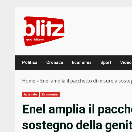
Skip
to
content
Politica
Cronaca
Economia
Sport
Video
Home
»
Enel amplia il pacchetto di misure a sosteg
Aziende
Economia
Enel amplia il pacch
sostegno della genito