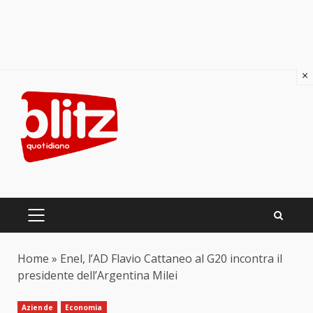
×
Skip
to
content
PRIMARY
MENU
Home
»
Enel, l’AD Flavio Cattaneo al G20 incontra il
presidente dell’Argentina Milei
Aziende
Economia