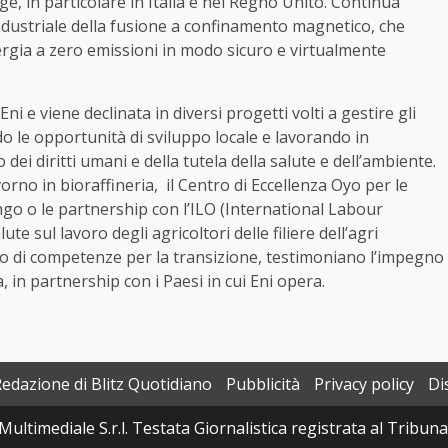
e, in particolare in Italia e nel Regno Unito. Continua
industriale della fusione a confinamento magnetico, che
rgia a zero emissioni in modo sicuro e virtualmente
Eni e viene declinata in diversi progetti volti a gestire gli
o le opportunità di sviluppo locale e lavorando in
dei diritti umani e della tutela della salute e dell’ambiente.
orno in bioraffineria, il Centro di Eccellenza Oyo per le
ongo o le partnership con l’ILO (International Labour
e sul lavoro degli agricoltori delle filiere dell’agri
o di competenze per la transizione, testimoniano l’impegno
, in partnership con i Paesi in cui Eni opera.
Redazione di Blitz Quotidiano
Pubblicità
Privacy policy
Di
Multimediale S.r.l. Testata Giornalistica registrata al Tribun