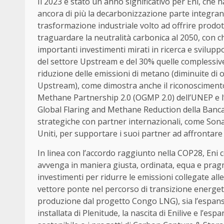
Il 2023 è stato un anno significativo per Eni, che 
ancora di più la decarbonizzazione parte integrant
trasformazione industriale volto ad offrire prodo
traguardare la neutralità carbonica al 2050, con ch
importanti investimenti mirati in ricerca e svilupp
del settore Upstream e del 30% quelle complessive,
riduzione delle emissioni di metano (diminuite di 
Upstream), come dimostra anche il riconosciment
Methane Partnership 2.0 (OGMP 2.0) dell’UNEP e l’a
Global Flaring and Methane Reduction della Banca 
strategiche con partner internazionali, come Sona
Uniti, per supportare i suoi partner ad affrontare 
In linea con l’accordo raggiunto nella COP28, Eni 
avvenga in maniera giusta, ordinata, equa e pragma
investimenti per ridurre le emissioni collegate all
vettore ponte nel percorso di transizione energeti
produzione dal progetto Congo LNG), sia l’espansi
installata di Plenitude, la nascita di Enilive e l’es