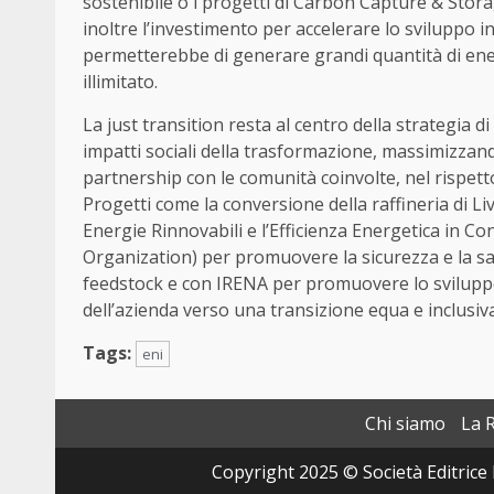
sostenibile o i progetti di Carbon Capture & Storag
inoltre l’investimento per accelerare lo sviluppo 
permetterebbe di generare grandi quantità di ene
illimitato.
La just transition resta al centro della strategia di 
impatti sociali della trasformazione, massimizzand
partnership con le comunità coinvolte, nel rispetto 
Progetti come la conversione della raffineria di Liv
Energie Rinnovabili e l’Efficienza Energetica in C
Organization) per promuovere la sicurezza e la salut
feedstock e con IRENA per promuovere lo svilupp
dell’azienda verso una transizione equa e inclusiva
Tags:
eni
Chi siamo
La 
Copyright 2025 © Società Editrice 