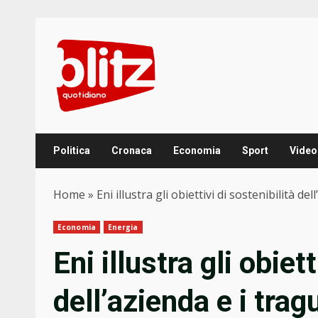
Skip
to
content
Politica
Cronaca
Economia
Sport
Video
Home
»
Eni illustra gli obiettivi di sostenibilità d
Economia
Energia
Eni illustra gli obiet
dell’azienda e i trag