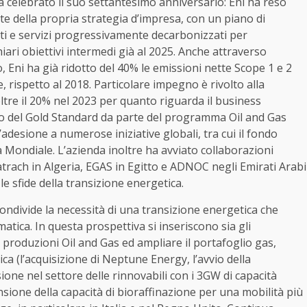
ha celebrato il suo settantesimo anniversario: Eni ha reso
e della propria strategia d’impresa, con un piano di
tti e servizi progressivamente decarbonizzati per
iari obiettivi intermedi già al 2025. Anche attraverso
o, Eni ha già ridotto del 40% le emissioni nette Scope 1 e 2
 rispetto al 2018. Particolare impegno è rivolto alla
oltre il 20% nel 2023 per quanto riguarda il business
o del Gold Standard da parte del programma Oil and Gas
desione a numerose iniziative globali, tra cui il fondo
Mondiale. L’azienda inoltre ha avviato collaborazioni
trach in Algeria, EGAS in Egitto e ADNOC negli Emirati Arabi
le sfide della transizione energetica.
condivide la necessità di una transizione energetica che
tica. In questa prospettiva si inseriscono sia gli
e produzioni Oil and Gas ed ampliare il portafoglio gas,
ca (l’acquisizione di Neptune Energy, l’avvio della
one nel settore delle rinnovabili con i 3GW di capacità
pansione della capacità di bioraffinazione per una mobilità più