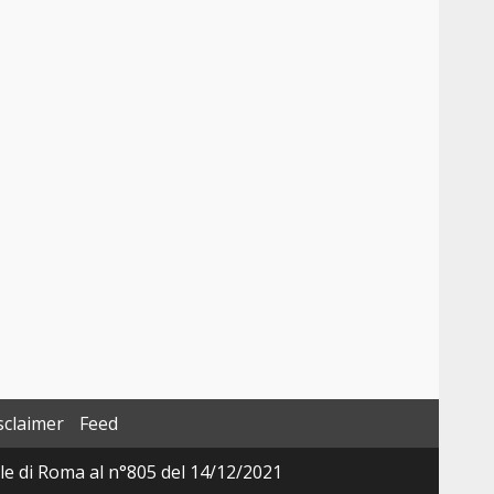
sclaimer
Feed
ale di Roma al n°805 del 14/12/2021