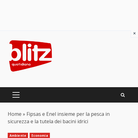
×
Skip
to
content
PRIMARY
MENU
Home
»
Fipsas e Enel insieme per la pesca in
sicurezza e la tutela dei bacini idrici
Ambiente
Economia