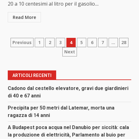
20 a 10 centesimi al litro per il gasolio....
Read More
Paginazione
Previous
1
2
3
4
5
6
7
…
28
Next
degli
articoli
ARTICOLI RECENTI
Cadono dal cestello elevatore, gravi due giardinieri
di 40 e 67 anni
Precipita per 50 metri dal Latemar, morta una
ragazza di 14 anni
A Budapest poca acqua nel Danubio per siccità: cala
la produzione di elettricità, Parlamento al buio per