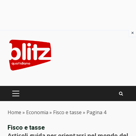
×
Skip
to
content
PRIMARY
MENU
Home
»
Economia
»
Fisco e tasse
»
Pagina 4
Fisco e tasse
Articoli guida per orientarsi nel mondo del