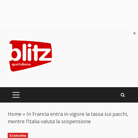
×
Skip
to
content
PRIMARY
MENU
Home
»
In Francia entra in vigore la tassa sui pacchi,
mentre l’Italia valuta la sospensione
Economia