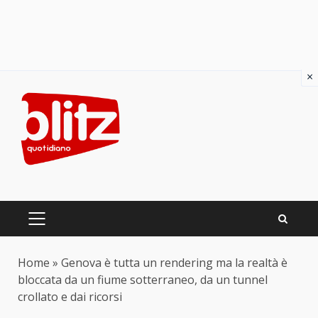
×
Skip
to
content
PRIMARY
MENU
Home
»
Genova è tutta un rendering ma la realtà è
bloccata da un fiume sotterraneo, da un tunnel
crollato e dai ricorsi