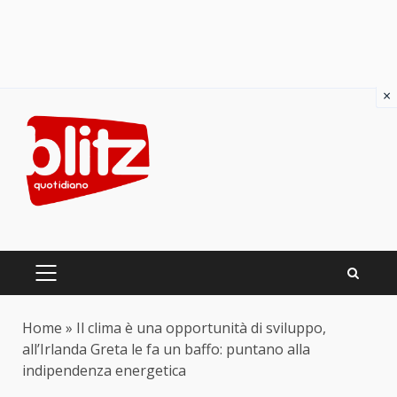
×
Skip
to
content
PRIMARY
MENU
Home
»
Il clima è una opportunità di sviluppo,
all’Irlanda Greta le fa un baffo: puntano alla
indipendenza energetica