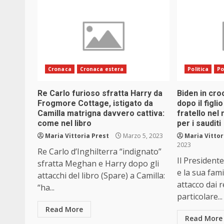
Cronaca
Cronaca estera
Politica
Po
Re Carlo furioso sfratta Harry da
Biden in cro
Frogmore Cottage, istigato da
dopo il figli
Camilla matrigna davvero cattiva:
fratello nel 
come nel libro
per i sauditi
Maria Vittoria Prest
Marzo 5, 2023
Maria Vittor
2023
Re Carlo d’Inghilterra “indignato”
Il President
sfratta Meghan e Harry dopo gli
e la sua fam
attacchi del libro (Spare) a Camilla:
attacco dai 
“ha...
particolare...
Read More
Read More