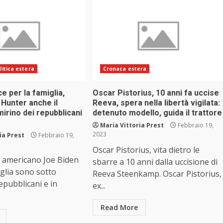
litica estera
Cronaca estera
ce per la famiglia,
Oscar Pistorius, 10 anni fa uccise
o Hunter anche il
Reeva, spera nella libertà vigilata:
mirino dei repubblicani
detenuto modello, guida il trattore
Maria Vittoria Prest
Febbraio 19,
2023
ia Prest
Febbraio 19,
Oscar Pistorius, vita dietro le
e americano Joe Biden
sbarre a 10 anni dalla uccisione di
iglia sono sotto
Reeva Steenkamp. Oscar Pistorius,
repubblicani e in
ex...
Read More