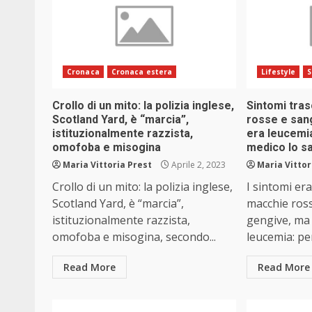
Cronaca
Cronaca estera
Lifestyle
S
Crollo di un mito: la polizia inglese,
Sintomi tras
Scotland Yard, è “marcia”,
rosse e san
istituzionalmente razzista,
era leucemia:
omofoba e misogina
medico lo s
Maria Vittoria Prest
Aprile 2, 2023
Maria Vittor
Crollo di un mito: la polizia inglese,
I sintomi era
Scotland Yard, è “marcia”,
macchie ross
istituzionalmente razzista,
gengive, ma
omofoba e misogina, secondo...
leucemia: per
Read More
Read More