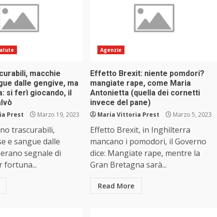
alute
Agenzie
curabili, macchie
Effetto Brexit: niente pomdori?
gue dalle gengive, ma
mangiate rape, come Maria
 si ferì giocando, il
Antonietta (quella dei cornetti
alvò
invece del pane)
ia Prest
Marzo 19, 2023
Maria Vittoria Prest
Marzo 5, 2023
no trascurabili,
Effetto Brexit, in Inghilterra
e e sangue dalle
mancano i pomodori, il Governo
 erano segnale di
dice: Mangiate rape, mentre la
 fortuna...
Gran Bretagna sarà...
Read More