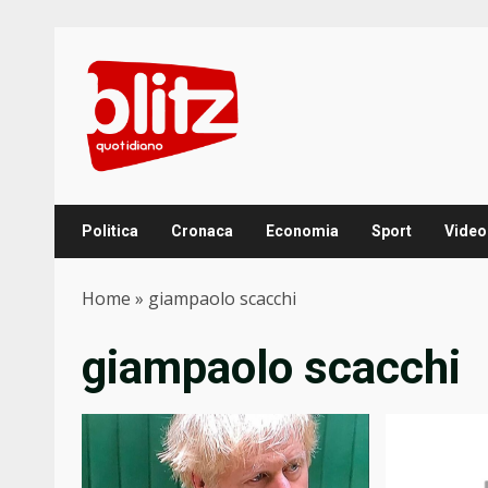
Skip
to
content
Politica
Cronaca
Economia
Sport
Video
Home
»
giampaolo scacchi
giampaolo scacchi