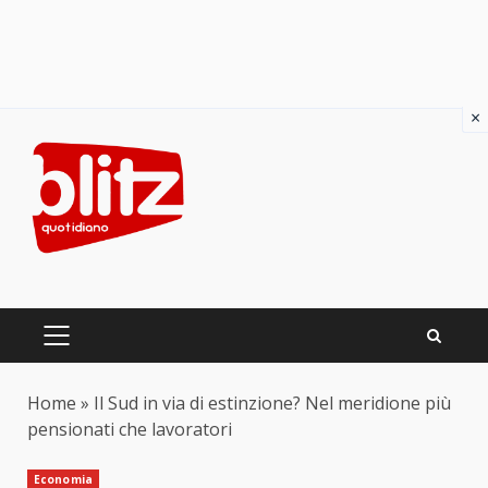
×
Skip
to
content
PRIMARY
MENU
Home
»
Il Sud in via di estinzione? Nel meridione più
pensionati che lavoratori
Economia