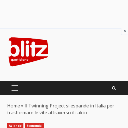
×
Skip
to
content
PRIMARY
MENU
Home
»
Il Twinning Project si espande in Italia per
trasformare le vite attraverso il calcio
Aziende
Economia