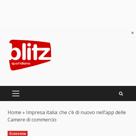
×
Skip
to
content
PRIMARY
MENU
Home
»
Impresa italia: che c’è di nuovo nell’app delle
Camere di commercio
Economia