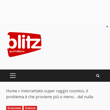
×
Skip
to
content
PRIMARY
MENU
Home
»
Intercettato super raggio cosmico, il
problema è che proviene più o meno… dal nulla
Economia
Scienza