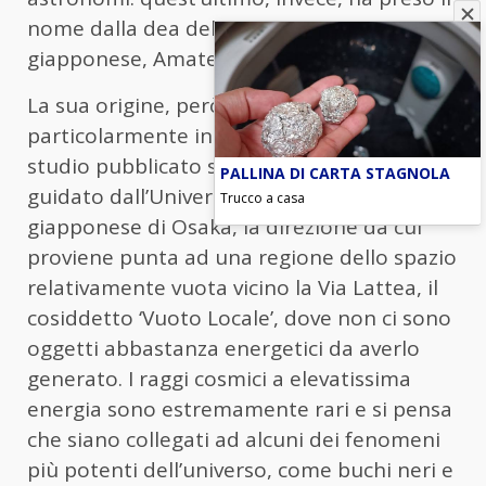
nome dalla dea del Sole della mitologia
giapponese, Amaterasu.
La sua origine, però, è un mistero
particolarmente intrigante: come spiega lo
studio pubblicato sulla rivista Science e
PALLINA DI CARTA STAGNOLA
guidato dall’Università metropolitana
Trucco a casa
giapponese di Osaka, la direzione da cui
proviene punta ad una regione dello spazio
relativamente vuota vicino la Via Lattea, il
cosiddetto ‘Vuoto Locale’, dove non ci sono
oggetti abbastanza energetici da averlo
generato. I raggi cosmici a elevatissima
energia sono estremamente rari e si pensa
che siano collegati ad alcuni dei fenomeni
più potenti dell’universo, come buchi neri e